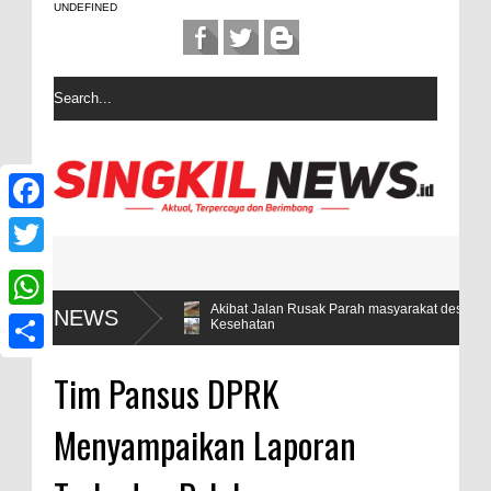
UNDEFINED
F
a
T
c
w
Akibat Jalan Rusak Parah masyarakat desa Sintuban Makmur Sul
NEWS
W
Kesehatan
e
i
h
b
S
t
Tim Pansus DPRK
a
o
h
t
t
Menyampaikan Laporan
o
a
e
s
k
r
r