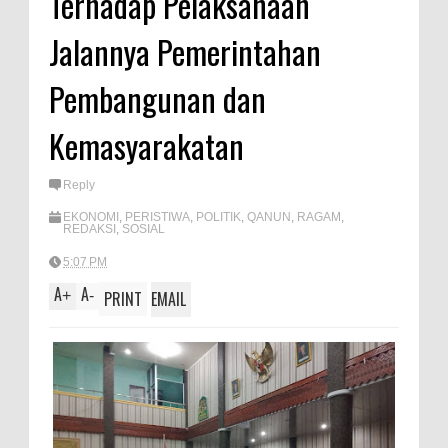
Terhadap Pelaksanaan
A
e
Jalannya Pemerintahan
p
p
Pembangunan dan
Kemasyarakatan
Reply
EKONOMI
,
PERISTIWA
,
POLITIK
,
QANUN
,
RAGAM
,
REDAKSI
,
SOSIAL
5:07 PM
A
A
+
-
PRINT
EMAIL