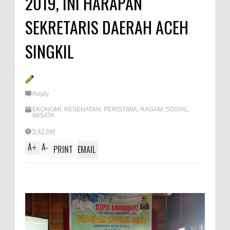
2019, INI HARAPAN
A
e
p
SEKRETARIS DAERAH ACEH
p
SINGKIL
Reply
EKONOMI
,
KESEHATAN
,
PERISTIWA
,
RAGAM
,
SOSIAL
,
WISATA
5:42 AM
A
A
+
-
PRINT
EMAIL