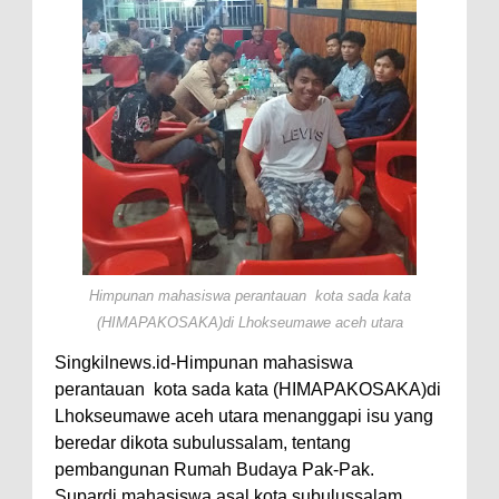
Himpunan mahasiswa perantauan kota sada kata
(HIMAPAKOSAKA)di Lhokseumawe aceh utara
Singkilnews.id-Himpunan mahasiswa
perantauan kota sada kata (HIMAPAKOSAKA)di
Lhokseumawe aceh utara menanggapi isu yang
beredar dikota subulussalam, tentang
pembangunan Rumah Budaya Pak-Pak.
Supardi,mahasiswa asal kota subulussalam