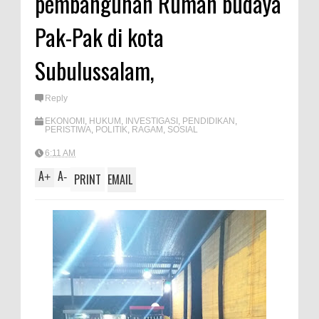
pembangunan Rumah budaya
A
e
Pak-Pak di kota
p
p
Subulussalam,
Reply
EKONOMI
,
HUKUM
,
INVESTIGASI
,
PENDIDIKAN
,
PERISTIWA
,
POLITIK
,
RAGAM
,
SOSIAL
6:11 AM
A
A
+
-
PRINT
EMAIL