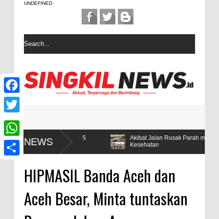
UNDEFINED
F
a
T
c
w
,Ternyata Hanya 5
Akibat Jalan Rusak Parah masyarakat desa Si
NEWS
W
Kesehatan
e
i
h
n
b
S
t
HIPMASIL Banda Aceh dan
a
o
h
t
t
Aceh Besar, Minta tuntaskan
o
a
e
s
k
r
r