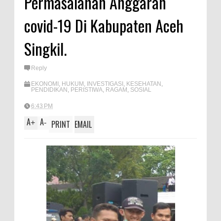
Permasalahan Anggaran
A
e
covid-19 Di Kabupaten Aceh
p
p
Singkil.
Reply
EKONOMI
,
HUKUM
,
INVESTIGASI
,
KESEHATAN
,
PENDIDIKAN
,
PERISTIWA
,
RAGAM
,
SOSIAL
6:43 PM
A
A
+
-
PRINT
EMAIL