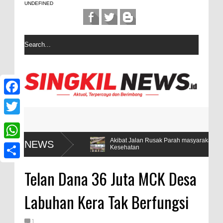
UNDEFINED
F
a
T
c
w
anya 5
Akibat Jalan Rusak Parah masyarakat desa Sintuban Makm
NEWS
W
Kesehatan
e
i
h
b
S
t
Telan Dana 36 Juta MCK Desa
a
o
h
t
t
Labuhan Kera Tak Berfungsi
o
a
e
s
k
r
r
1