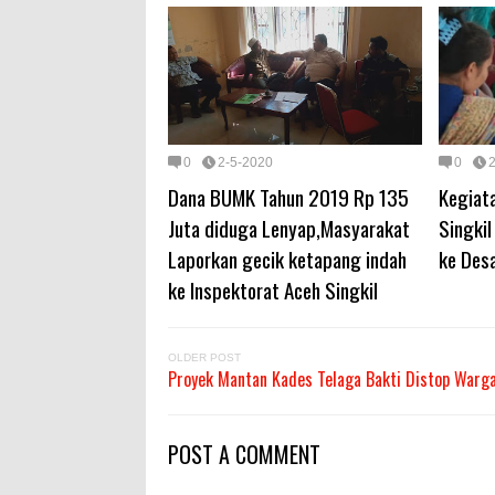
0
2-5-2020
0
Dana BUMK Tahun 2019 Rp 135
Kegiat
Juta diduga Lenyap,Masyarakat
Singki
Laporkan gecik ketapang indah
ke Des
ke Inspektorat Aceh Singkil
OLDER POST
Proyek Mantan Kades Telaga Bakti Distop Warg
POST A COMMENT