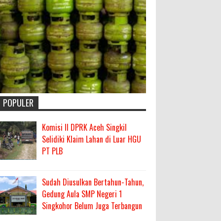
POPULER
Komisi II DPRK Aceh Singkil
Selidiki Klaim Lahan di Luar HGU
PT PLB
Sudah Diusulkan Bertahun-Tahun,
Gedung Aula SMP Negeri 1
Singkohor Belum Juga Terbangun