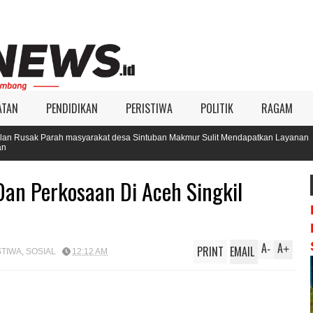
ATAN
PENDIDIKAN
PERISTIWA
POLITIK
RAGAM
ah masyarakat desa Sintuban Makmur Sulit Mendapatkan Layanan
K
P
n Perkosaan Di Aceh Singkil
A
A
PRINT
EMAIL
-
+
STIWA
,
SOSIAL
12:12 AM