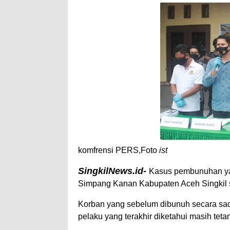
A
e
p
p
komfrensi PERS,Foto
ist
SingkilNews.id-
Kasus pembunuhan yan
Simpang Kanan Kabupaten Aceh Singkil s
Korban yang sebelum dibunuh secara sadi
pelaku yang terakhir diketahui masih tet