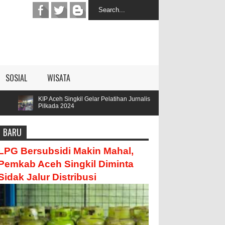
SOSIAL
WISATA
IP Aceh Singkil Gelar Pelatihan Jurnalis
Parengge Rengge Menda
ilkada 2024
Hamzah
BARU
LPG Bersubsidi Makin Mahal,
Pemkab Aceh Singkil Diminta
Sidak Jalur Distribusi