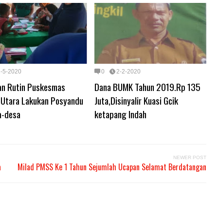
2-5-2020
0
2-2-2020
an Rutin Puskesmas
Dana BUMK Tahun 2019.Rp 135
l Utara Lakukan Posyandu
Juta,Disinyalir Kuasi Gcik
a-desa
ketapang Indah
NEWER POST
a
Milad PMSS Ke 1 Tahun Sejumlah Ucapan Selamat Berdatangan