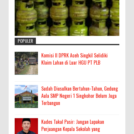
POPULER
Komisi II DPRK Aceh Singkil Selidiki
Klaim Lahan di Luar HGU PT PLB
Sudah Diusulkan Bertahun-Tahun, Gedung
Aula SMP Negeri 1 Singkohor Belum Juga
Terbangun
Kades Takal Pasir: Jangan Lupakan
Perjuangan Kepala Sekolah yang