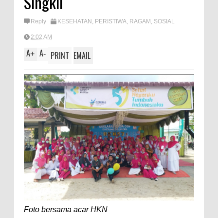
Singkil
A
e
p
Reply
KESEHATAN
,
PERISTIWA
,
RAGAM
,
SOSIAL
p
2:02 AM
A
A
+
-
PRINT
EMAIL
Foto bersama acar HKN