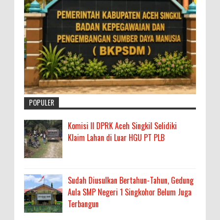
POPULER
Komisi II DPRK Aceh Singkil Selidiki
Klaim Lahan di Luar HGU PT PLB
Sudah Diusulkan Bertahun-Tahun, Gedung
Aula SMP Negeri 1 Singkohor Belum Juga
Terbangun