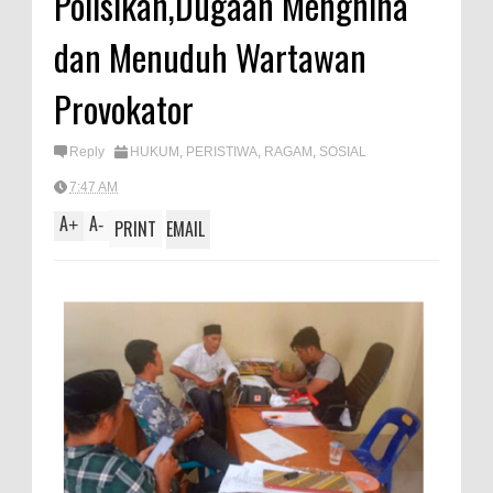
Polisikan,Dugaan Menghina
A
e
dan Menuduh Wartawan
p
p
Provokator
Reply
HUKUM
,
PERISTIWA
,
RAGAM
,
SOSIAL
7:47 AM
A
A
+
-
PRINT
EMAIL