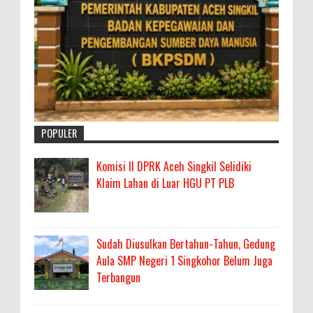
POPULER
Komisi II DPRK Aceh Singkil Selidiki
Klaim Lahan di Luar HGU PT PLB
Sudah Diusulkan Bertahun-Tahun, Gedung
Aula SMP Negeri 1 Singkohor Belum Juga
Terbangun