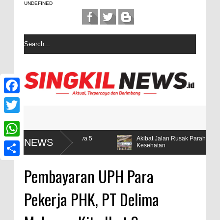
UNDEFINED
F
a
T
c
w
Mas,Ternyata Hanya 5
Akibat Jalan Rusak Parah masyarakat desa
NEWS
W
Kesehatan
e
i
h
yon
b
S
t
Pembayaran UPH Para
a
o
h
t
t
Pekerja PHK, PT Delima
o
a
e
s
k
r
r