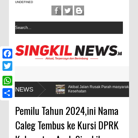
UNDEFINED
F
a
T
c
w
Hanya 5
Akibat Jalan Rusak Parah masyarakat desa Sintuban Ma
NEWS
W
Kesehatan
e
i
h
b
S
t
Pemilu Tahun 2024,ini Nama
a
o
h
t
t
Caleg Tembus ke Kursi DPRK
o
a
e
s
k
r
r