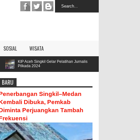
SOSIAL
WISATA
ngkil Gelar Pelatihan Jurnalis
Parengge Rengge Mendatangi Ke
24
Hamzah
BARU
Penerbangan Singkil–Medan
Kembali Dibuka, Pemkab
Diminta Perjuangkan Tambah
Frekuensi