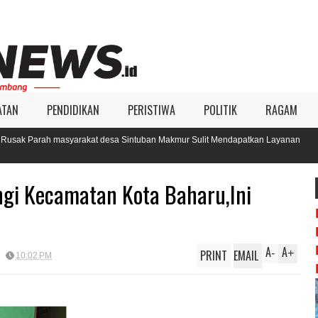
ATAN
PENDIDIKAN
PERISTIWA
POLITIK
RAGAM
akat desa Sintuban Makmur Sulit Mendapatkan Layanan
KIP Aceh Si
Pilkada 20
gi Kecamatan Kota Baharu,Ini
A
A
PRINT
EMAIL
-
+
10:02 PM