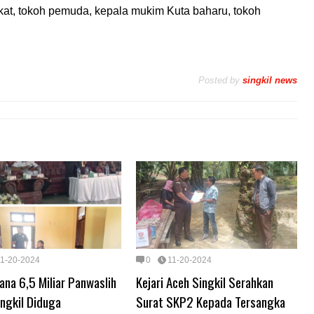
akat, tokoh pemuda, kepala mukim Kuta baharu, tokoh
Posted by
singkil news
11-20-2024
0
11-20-2024
ana 6,5 Miliar Panwaslih
Kejari Aceh Singkil Serahkan
ngkil Diduga
Surat SKP2 Kepada Tersangka