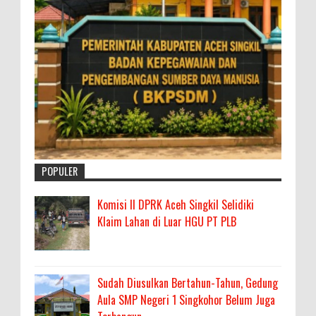
POPULER
Komisi II DPRK Aceh Singkil Selidiki
Klaim Lahan di Luar HGU PT PLB
Sudah Diusulkan Bertahun-Tahun, Gedung
Aula SMP Negeri 1 Singkohor Belum Juga