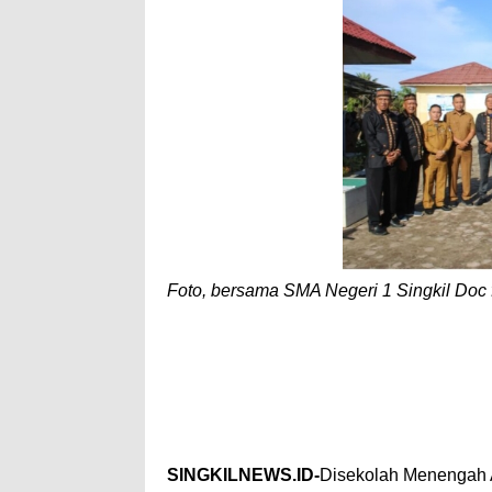
A
e
p
p
Foto, bersama SMA Negeri 1 Singkil Doc 
SINGKILNEWS.ID-
Disekolah Menengah 