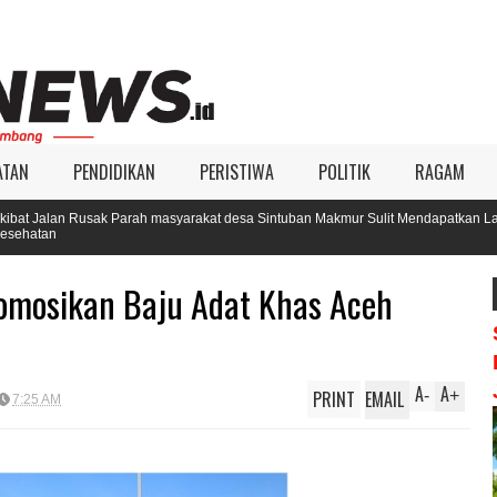
ATAN
PENDIDIKAN
PERISTIWA
POLITIK
RAGAM
Parah masyarakat desa Sintuban Makmur Sulit Mendapatkan Layanan
omosikan Baju Adat Khas Aceh
A
A
PRINT
EMAIL
-
+
7:25 AM