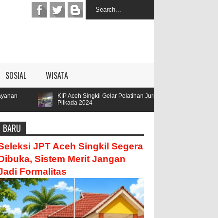
SOSIAL
WISATA
KIP Aceh Singkil Gelar Pelatihan Jurnalis
Parengge Rengge Me
Pilkada 2024
Hamzah
BARU
Seleksi JPT Aceh Singkil Segera
Dibuka, Sistem Merit Jangan
Jadi Formalitas