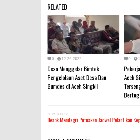
RELATED
0
12-26-2022
0
Desa Menggelar Bimtek
Pekerj
Pengelolaan Aset Desa Dan
Aceh Si
Bumdes di Aceh Singkil
Terseng
Berteg
NEWER POST
Besok Mendagri Putuskan Jadwal Pelantikan Kep