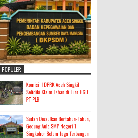
POPULER
Komisi II DPRK Aceh Singkil
Selidiki Klaim Lahan di Luar HGU
PT PLB
Sudah Diusulkan Bertahun-Tahun,
Gedung Aula SMP Negeri 1
Singkohor Belum Juga Terbangun