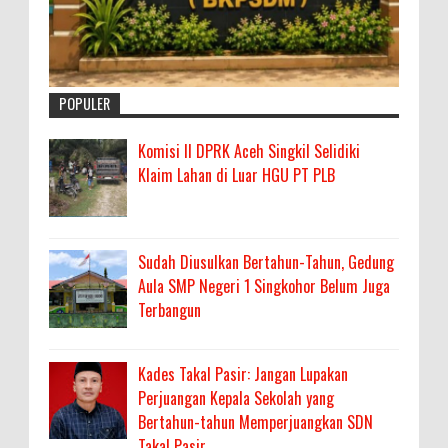
POPULER
Komisi II DPRK Aceh Singkil Selidiki
Klaim Lahan di Luar HGU PT PLB
Sudah Diusulkan Bertahun-Tahun, Gedung
Aula SMP Negeri 1 Singkohor Belum Juga
Terbangun
Kades Takal Pasir: Jangan Lupakan
Perjuangan Kepala Sekolah yang
Bertahun-tahun Memperjuangkan SDN
Takal Pasir