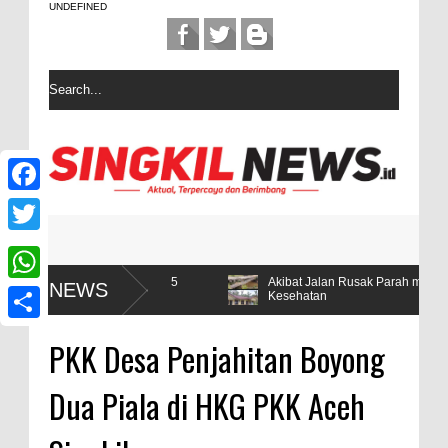
UNDEFINED
F
a
T
c
w
Ternyata Hanya 5
Akibat Jalan Rusak Parah masyarakat desa Sin
NEWS
W
Kesehatan
e
i
h
b
S
t
PKK Desa Penjahitan Boyong
a
o
h
t
t
Dua Piala di HKG PKK Aceh
o
a
e
s
k
r
r