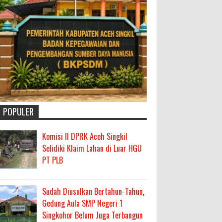
POPULER
Komisi II DPRK Aceh Singkil
Selidiki Klaim Lahan di Luar HGU
PT PLB
Sudah Diusulkan Bertahun-Tahun,
Gedung Aula SMP Negeri 1
Singkohor Belum Juga Terbangun