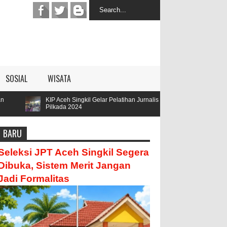
SOSIAL
WISATA
KIP Aceh Singkil Gelar Pelatihan Jurnalis
Parengge Rengge Men
Pilkada 2024
Hamzah
BARU
Seleksi JPT Aceh Singkil Segera
Dibuka, Sistem Merit Jangan
Jadi Formalitas