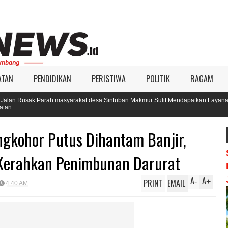
ATAN
PENDIDIKAN
PERISTIWA
POLITIK
RAGAM
arah masyarakat desa Sintuban Makmur Sulit Mendapatkan Layanan
gkohor Putus Dihantam Banjir,
erahkan Penimbunan Darurat
A
A
PRINT
EMAIL
-
+
4:40 AM