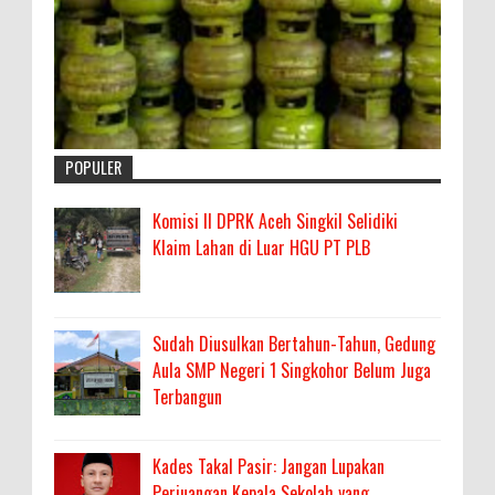
POPULER
Komisi II DPRK Aceh Singkil Selidiki
Klaim Lahan di Luar HGU PT PLB
Sudah Diusulkan Bertahun-Tahun, Gedung
Aula SMP Negeri 1 Singkohor Belum Juga
Terbangun
Kades Takal Pasir: Jangan Lupakan
Perjuangan Kepala Sekolah yang