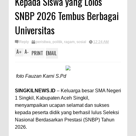
Kepada Siswa yang Lolos
A
e
SNBP 2026 Tembus Berbagai
p
p
Universitas
Reply
peristiwa
,
politik
,
ragam
,
sosial
12:24 AM
A
A
+
-
PRINT
EMAIL
foto Fauzan Karni S.Pd
SINGKILNEWS.ID
– Keluarga besar SMA Negeri
1 Singkil, Kabupaten Aceh Singkil,
menyampaikan ucapan selamat dan sukses
kepada peserta didik yang berhasil lulus Seleksi
Nasional Berdasarkan Prestasi (SNBP) Tahun
2026.