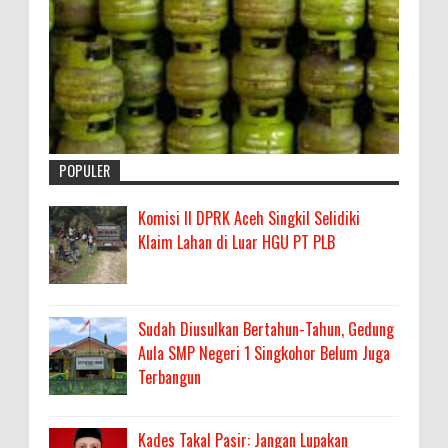
POPULER
Komisi II DPRK Aceh Singkil Selidiki
Klaim Lahan di Luar HGU PT PLB
Sudah Diusulkan Bertahun-Tahun, Gedung
Aula SMP Negeri 1 Singkohor Belum Juga
Terbangun
Kades Takal Pasir: Jangan Lupakan