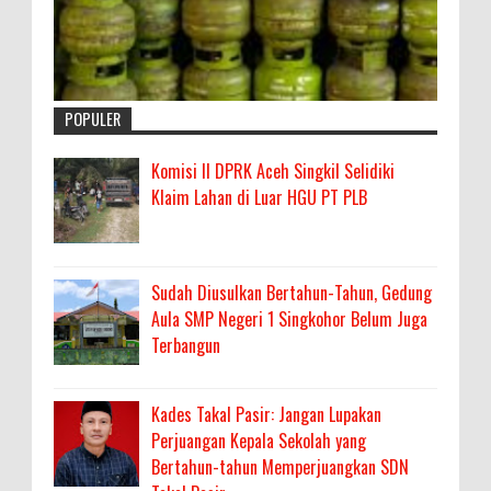
POPULER
Komisi II DPRK Aceh Singkil Selidiki
Klaim Lahan di Luar HGU PT PLB
Sudah Diusulkan Bertahun-Tahun, Gedung
Aula SMP Negeri 1 Singkohor Belum Juga
Terbangun
Kades Takal Pasir: Jangan Lupakan
Perjuangan Kepala Sekolah yang
Bertahun-tahun Memperjuangkan SDN