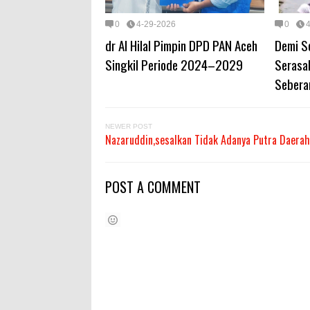
0
4-29-2026
0
dr Al Hilal Pimpin DPD PAN Aceh
Demi S
Singkil Periode 2024–2029
Serasa
Sebera
NEWER POST
Nazaruddin,sesalkan Tidak Adanya Putra Daerah
POST A COMMENT