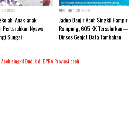
4-29-2026
0
4-29-2026
ekolah, Anak-anak
Jadup Banjir Aceh Singkil Hampir
h Pertaruhkan Nyawa
Rampung, 605 KK Tersalurkan—
ngi Sungai
Dinsos Genjot Data Tambahan
 Aceh singkil Duduk di DPRA Provinsi aceh