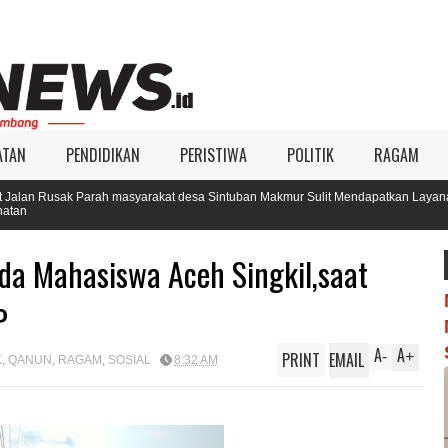
ATAN
PENDIDIKAN
PERISTIWA
POLITIK
RAGAM
rah masyarakat desa Sintuban Makmur Sulit Mendapatkan Layanan
a Mahasiswa Aceh Singkil,saat
P
A
A
PRINT
EMAIL
-
+
K
,
QANUN
,
RAGAM
,
SOSIAL
8:32 AM