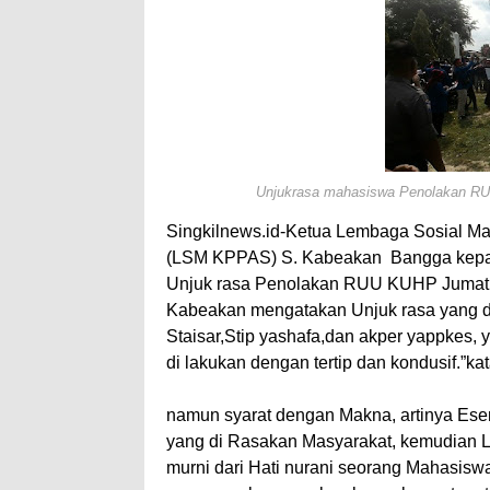
A
e
p
p
Unjukrasa mahasiswa Penolakan RUU
Singkilnews.id-Ketua Lembaga Sosial M
(LSM KPPAS) S. Kabeakan
Bangga kepa
Unjuk rasa Penolakan RUU KUHP Jumat (
Kabeakan mengatakan Unjuk rasa yang d
Staisar,Stip yashafa,dan akper yappkes,
di lakukan dengan tertip dan kondusif.”ka
namun syarat dengan Makna, artinya Esen
yang di Rasakan Masyarakat, kemudian La
murni dari Hati nurani seorang Mahasiswa