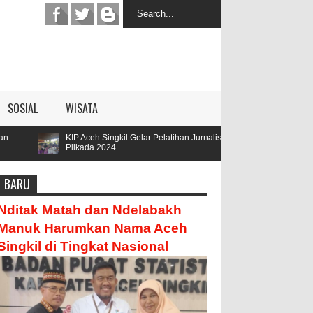
SOSIAL
WISATA
KIP Aceh Singkil Gelar Pelatihan Jurnalis
Parengge Rengge Mend
Pilkada 2024
Hamzah
BARU
Nditak Matah dan Ndelabakh
Manuk Harumkan Nama Aceh
Singkil di Tingkat Nasional