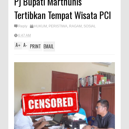
Pj Bupati Marthunis
A
e
Tertibkan Tempat Wisata PCI
p
p
Reply
HUKUM
,
PERISTIWA
,
RAGAM
,
SOSIAL
6:47 AM
A
A
+
-
PRINT
EMAIL