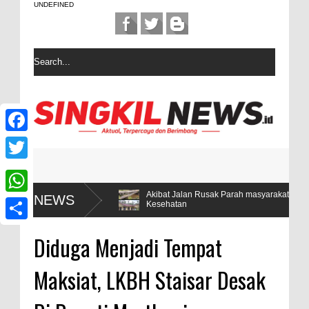
UNDEFINED
F
a
T
c
w
nya 5
Akibat Jalan Rusak Parah masyarakat desa Sintuban Makm
NEWS
W
Kesehatan
e
i
h
b
S
t
Diduga Menjadi Tempat
a
o
h
t
t
Maksiat, LKBH Staisar Desak
o
a
e
s
k
r
r