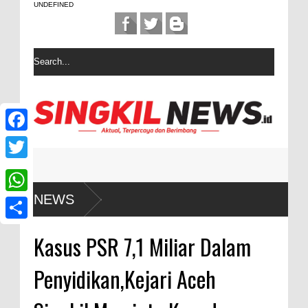
UNDEFINED
F
a
T
c
w
NEWS
W
e
i
h
b
S
t
Kasus PSR 7,1 Miliar Dalam
a
o
h
t
t
Penyidikan,Kejari Aceh
o
a
e
s
k
r
r