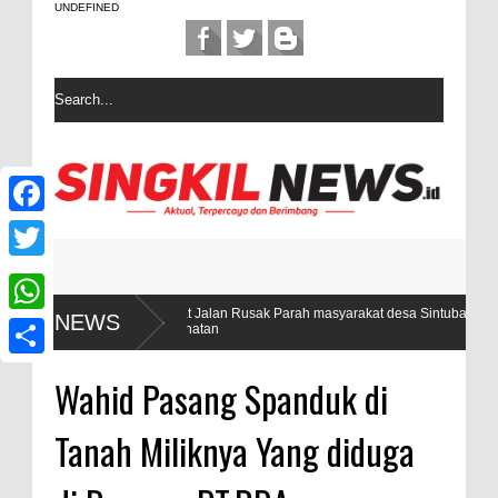
UNDEFINED
F
a
T
c
w
Akibat Jalan Rusak Parah masyarakat desa Sintuban Makmur Sulit Menda
NEWS
W
Kesehatan
e
i
h
b
S
t
Wahid Pasang Spanduk di
a
o
h
t
t
Tanah Miliknya Yang diduga
o
a
e
s
k
r
r