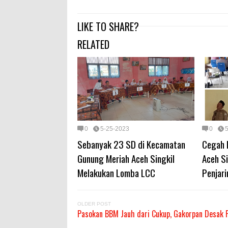
LIKE TO SHARE?
RELATED
0
5-25-2023
0
Sebanyak 23 SD di Kecamatan
Cegah 
Gunung Meriah Aceh Singkil
Aceh Si
Melakukan Lomba LCC
Penjar
OLDER POST
Pasokan BBM Jauh dari Cukup, Gakorpan Desak Pe