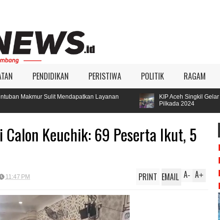
ATAN
PENDIDIKAN
PERISTIWA
POLITIK
RAGAM
t Mendapatkan Layanan
KIP Aceh Singkil Gelar Pelatihan Jurnalis
Pilkada 2024
 Calon Keuchik: 69 Peserta Ikut, 5
A
A
PRINT
EMAIL
-
+
11:47 PM