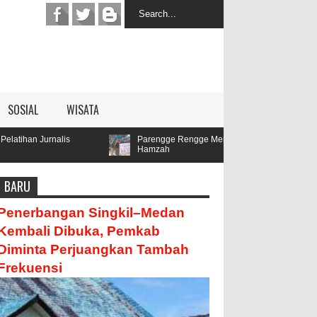
SOSIAL
WISATA
Parengge Rengge Mendatangi Kediamana Oyon,Menyatakan Sika
Hamzah
BARU
Penerbangan Singkil–Medan
Kembali Dibuka, Pemkab
Diminta Perjuangkan Tambah
Frekuensi