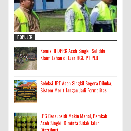
POPULER
Komisi II DPRK Aceh Singkil Selidiki
Klaim Lahan di Luar HGU PT PLB
Seleksi JPT Aceh Singkil Segera Dibuka,
Sistem Merit Jangan Jadi Formalitas
LPG Bersubsidi Makin Mahal, Pemkab
Aceh Singkil Diminta Sidak Jalur
Distribusi