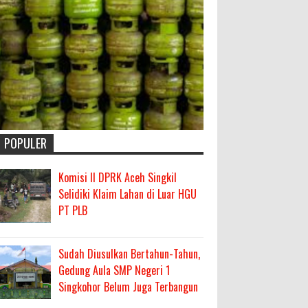
POPULER
Komisi II DPRK Aceh Singkil
Selidiki Klaim Lahan di Luar HGU
PT PLB
Sudah Diusulkan Bertahun-Tahun,
Gedung Aula SMP Negeri 1
Singkohor Belum Juga Terbangun