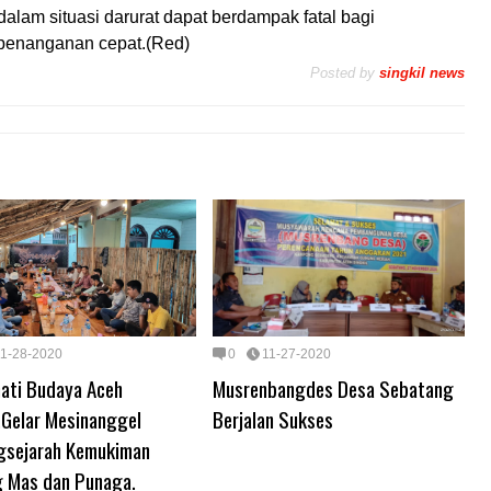
alam situasi darurat dapat berdampak fatal bagi
penanganan cepat.(Red)
Posted by
singkil news
11-28-2020
0
11-27-2020
ati Budaya Aceh
Musrenbangdes Desa Sebatang
,Gelar Mesinanggel
Berjalan Sukses
gsejarah Kemukiman
g Mas dan Punaga.