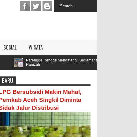
SOSIAL
WISATA
gge Rengge Mendatangi Kediamana Oyon,Menyatakan Sikap Mendukung Pasan
ah
BARU
LPG Bersubsidi Makin Mahal,
Pemkab Aceh Singkil Diminta
Sidak Jalur Distribusi