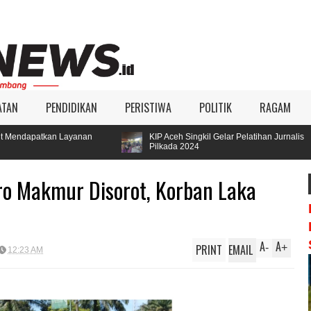
ATAN
PENDIDIKAN
PERISTIWA
POLITIK
RAGAM
nan
KIP Aceh Singkil Gelar Pelatihan Jurnalis
Paren
Pilkada 2024
Hamz
o Makmur Disorot, Korban Laka
A
A
PRINT
EMAIL
-
+
12:23 AM