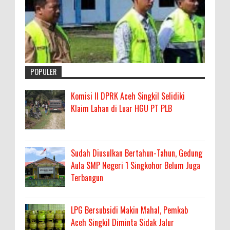
POPULER
Komisi II DPRK Aceh Singkil Selidiki
Klaim Lahan di Luar HGU PT PLB
Sudah Diusulkan Bertahun-Tahun, Gedung
Aula SMP Negeri 1 Singkohor Belum Juga
Terbangun
LPG Bersubsidi Makin Mahal, Pemkab
Aceh Singkil Diminta Sidak Jalur