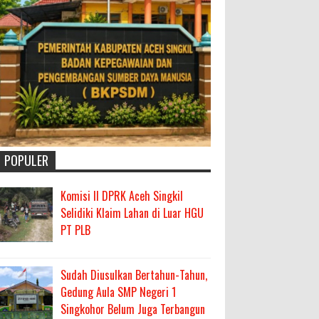
POPULER
Komisi II DPRK Aceh Singkil
Selidiki Klaim Lahan di Luar HGU
PT PLB
Sudah Diusulkan Bertahun-Tahun,
Gedung Aula SMP Negeri 1
Singkohor Belum Juga Terbangun