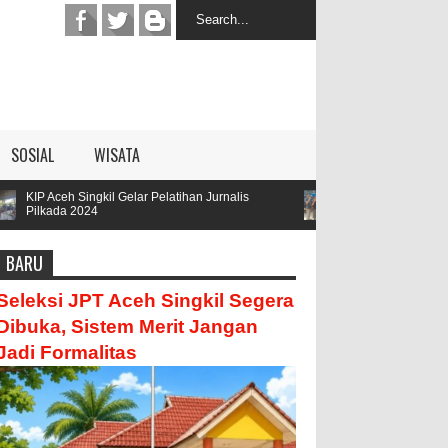
SOSIAL
WISATA
Gelar Pelatihan Jurnalis
Parengge Rengge Mendatangi Kediaman
Hamzah
BARU
Seleksi JPT Aceh Singkil Segera
Dibuka, Sistem Merit Jangan
Jadi Formalitas