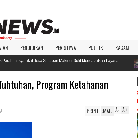
ATAN
PENDIDIKAN
PERISTIWA
POLITIK
RAGAM
esa Sintuban Makmur Sulit Mendapatkan Layanan
KIP Aceh Singkil 
Pilkada 2024
 Tuhtuhan, Program Ketahanan
A
A
PRINT
EMAIL
-
+
M