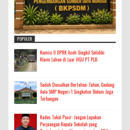
POPULER
Komisi II DPRK Aceh Singkil Selidiki
Klaim Lahan di Luar HGU PT PLB
Sudah Diusulkan Bertahun-Tahun, Gedung
Aula SMP Negeri 1 Singkohor Belum Juga
Terbangun
Kades Takal Pasir: Jangan Lupakan
Perjuangan Kepala Sekolah yang