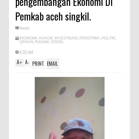
pengembangan Ekonomi Di
A
e
Pemkab aceh singkil.
p
p
Reply
EKONOMI
,
HUKUM
,
INVESTIGASI
,
PERISTIWA
,
POLITIK
,
QANUN
,
RAGAM
,
SOSIAL
8:05 AM
A
A
+
-
PRINT
EMAIL