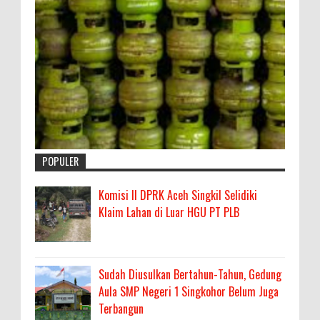
POPULER
Komisi II DPRK Aceh Singkil Selidiki
Klaim Lahan di Luar HGU PT PLB
Sudah Diusulkan Bertahun-Tahun, Gedung
Aula SMP Negeri 1 Singkohor Belum Juga
Terbangun