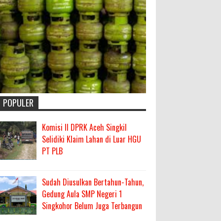
POPULER
Komisi II DPRK Aceh Singkil
Selidiki Klaim Lahan di Luar HGU
PT PLB
Sudah Diusulkan Bertahun-Tahun,
Gedung Aula SMP Negeri 1
Singkohor Belum Juga Terbangun