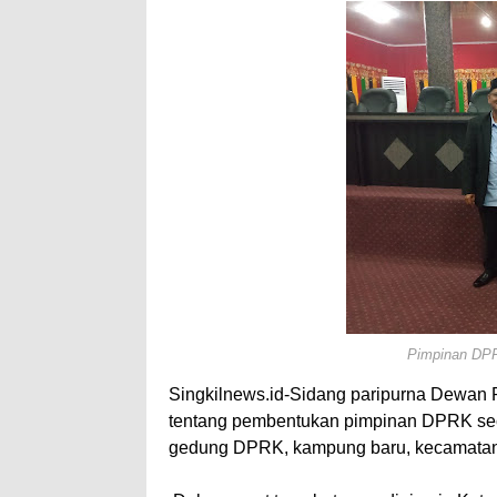
A
e
p
p
Pimpinan DPR
Singkilnews.id-Sidang paripurna Dewan
tentang pembentukan pimpinan DPRK secar
gedung DPRK, kampung baru, kecamatan s