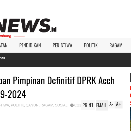
ATAN
PENDIDIKAN
PERISTIWA
POLITIK
RAGAM
pan Pimpinan Definitif DPRK Aceh
19-2024
A
A
PRINT
EMAIL
-
+
STIWA
,
POLITIK
,
QANUN
,
RAGAM
,
SOSIAL
6:23 PM