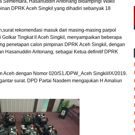
ua Sementara, Hasanuddin Aritonang didampingi Wakil
inan DPRK Aceh Singkil yang dihadiri sebanyak 18
,surat rekomendasi masuk dari masing-masing parpol
i Golkar Tingkat ll Aceh Singkil, menyampaikan beberapa
tang penetapan calon pimpinan DPRK Aceh Singkil, dengan
an Hasanuddin Aritonang, sebagai Ketua definitif DPRK
em Aceh dengan Nomor 020/S1./DPW_Aceh Singkil/lX/2019.
ngantar surat. DPD Partai Nasdem mengajukan H Amaliun