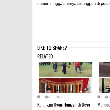
namun hingga ahirnya sidangpun di putusk
LIKE TO SHARE?
RELATED
0
9-18-2024
0
Kujungan Oyon-Hamzah di Desa
Maimud