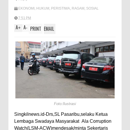
A
e
EKONOMI
,
HUKUM
,
PERISTIWA
,
RAGAM
,
SOSIAL
p
7:51 PM
p
A
A
+
-
PRINT
EMAIL
Foto:Ilustrasi
Singkilnews.id-Drs,SL Pasaribu,selaku Ketua
Lembaga Swadaya Masyarakat Ala Corruption
Watch(LSM-ACW)mendesak/minta Sekertaris