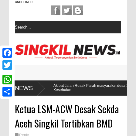
UNDEFINED
F
a
T
c
w
5
Akibat Jalan Rusak Parah masyarakat desa Sintuban Makmur S
NEWS
W
Kesehatan
e
i
h
b
S
t
Ketua LSM-ACW Desak Sekda
a
o
h
t
t
Aceh Singkil Tertibkan BMD
o
a
e
s
k
r
r
Reply