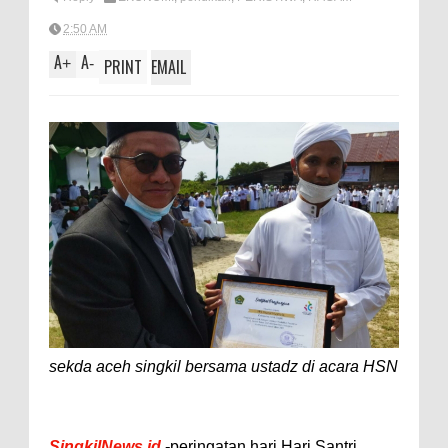
A
e
2:50 AM
p
A
A
+
-
PRINT
EMAIL
p
sekda aceh singkil bersama ustadz di acara HSN
SingkilNews.id
-
peringatan hari Hari Santri