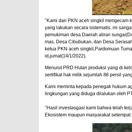
"Kami dari PKN aceh singkil mengecam k
yang lakukan secara sistematis, ini sang
pemukiman desa Daerah aliran sungai(D
mas, Desa Cibubukan, dan Desa Serasah,
ketua PKN aceh singkil,Pardomuan Tuman
id,jumat(14/1/2022).
Menurut PRD Hutan produksi yang di kel
sertifikat hak milik sejumlah 86 persil y
Kami meminta kepada penegak hukum aga
lingkungan yang diduga dilalukan oleh P
"Hasil investasgasi kami bahwa telah te
Ekosistem maupun masyarakat setempat 