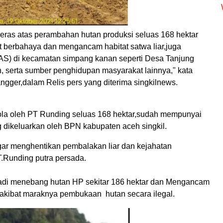
eras atas perambahan hutan produksi seluas 168 hektar
at berbahaya dan mengancam habitat satwa liar,juga
AS) di kecamatan simpang kanan seperti Desa Tanjung
 serta sumber penghidupan masyarakat lainnya," kata
gger,dalam Relis pers yang diterima singkilnews.
ola oleh PT Runding seluas 168 hektar,sudah mempunyai
ang dikeluarkan oleh BPN kabupaten aceh singkil.
r menghentikan pembalakan liar dan kejahatan
T.Runding putra persada.
rjadi menebang hutan HP sekitar 186 hektar dan Mengancam
akibat maraknya pembukaan hutan secara ilegal.