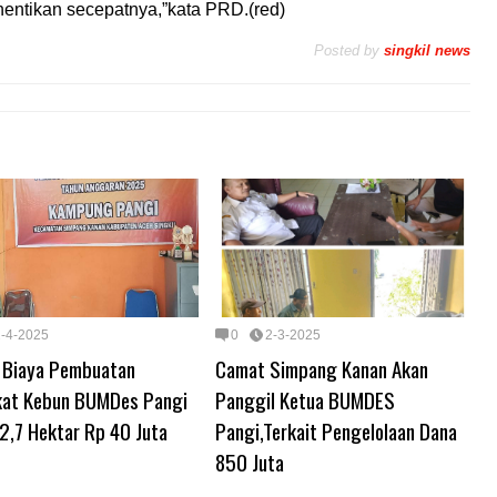
hentikan secepatnya,”kata PRD.(red)
Posted by
singkil news
2-4-2025
0
2-3-2025
 Biaya Pembuatan
Camat Simpang Kanan Akan
ikat Kebun BUMDes Pangi
Panggil Ketua BUMDES
2,7 Hektar Rp 40 Juta
Pangi,Terkait Pengelolaan Dana
850 Juta