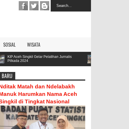
SOSIAL
WISATA
Pelatihan Jurnalis
Parengge Rengge Mendatangi Kediamana Oy
Hamzah
BARU
Nditak Matah dan Ndelabakh
Manuk Harumkan Nama Aceh
Singkil di Tingkat Nasional