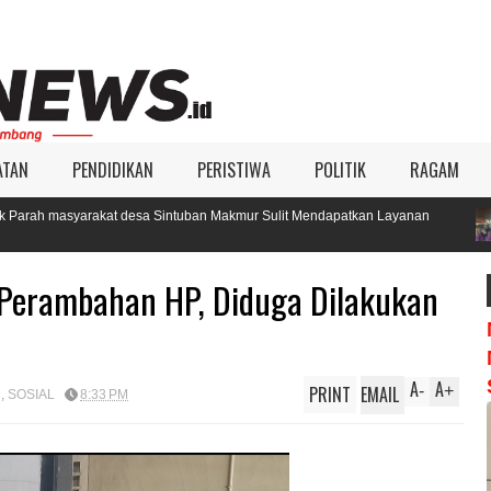
ATAN
PENDIDIKAN
PERISTIWA
POLITIK
RAGAM
intuban Makmur Sulit Mendapatkan Layanan
KIP Aceh Singkil Gelar 
Pilkada 2024
 Perambahan HP, Diduga Dilakukan
A
A
PRINT
EMAIL
-
+
M
,
SOSIAL
8:33 PM