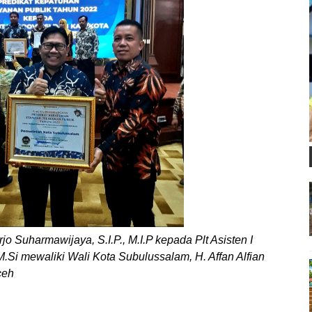
Suharmawijaya, S.I.P., M.I.P kepada Plt Asisten I
.Si mewaliki Wali Kota Subulussalam, H. Affan Alfian
ceh