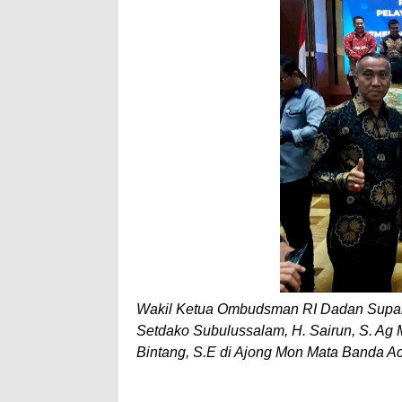
A
e
p
p
Wakil Ketua Ombudsman RI Dadan Suparjo 
Setdako Subulussalam, H. Sairun, S. Ag M
Bintang, S.E di Ajong Mon Mata Banda A