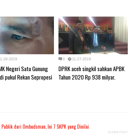
11-28-2019
0
11-27-2019
MK Negeri Satu Gunung
DPRK aceh singkil sahkan APBK
di pukul Rekan Sepropesi
Tahun 2020 Rp 938 milyar.
 Publik dari Ombudsman, Ini 7 SKPK yang Dinilai
OLDER POST