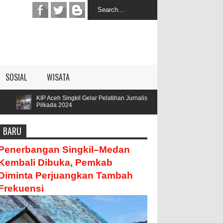
SOSIAL
WISATA
ngkil Gelar Pelatihan Jurnalis
Parengge Rengge Mendatangi Ked
24
Hamzah
BARU
Penerbangan Singkil–Medan
Kembali Dibuka, Pemkab
Diminta Perjuangkan Tambah
Frekuensi