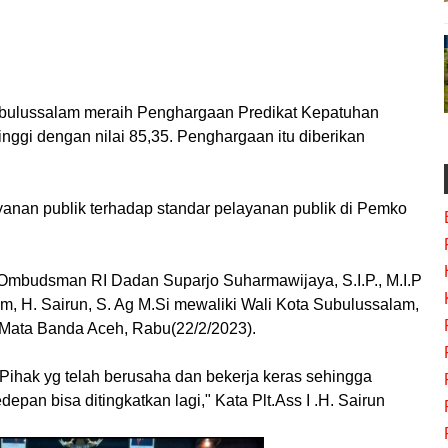
bulussalam meraih Penghargaan Predikat Kepatuhan
inggi dengan nilai 85,35. Penghargaan itu diberikan
anan publik terhadap standar pelayanan publik di Pemko
 Ombudsman RI Dadan Suparjo Suharmawijaya, S.I.P., M.I.P
m, H. Sairun, S. Ag M.Si mewaliki Wali Kota Subulussalam,
on Mata Banda Aceh, Rabu(22/2/2023).
ihak yg telah berusaha dan bekerja keras sehingga
pan bisa ditingkatkan lagi," Kata Plt.Ass I .H. Sairun