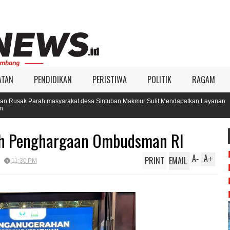
ATAN
PENDIDIKAN
PERISTIWA
POLITIK
RAGAM
akat desa Sintuban Makmur Sulit Mendapatkan Layanan
KIP Aceh Si
Pilkada 20
ih Penghargaan Ombudsman RI
A
A
PRINT
EMAIL
-
+
11:30 PM