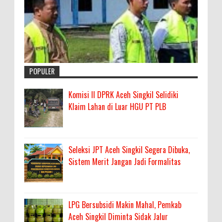
POPULER
Komisi II DPRK Aceh Singkil Selidiki
Klaim Lahan di Luar HGU PT PLB
Seleksi JPT Aceh Singkil Segera Dibuka,
Sistem Merit Jangan Jadi Formalitas
LPG Bersubsidi Makin Mahal, Pemkab
Aceh Singkil Diminta Sidak Jalur