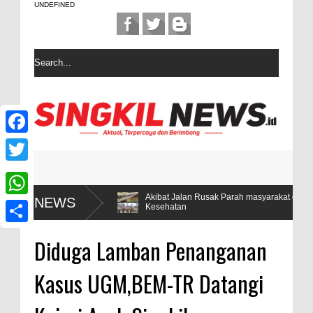
UNDEFINED
F
a
T
c
w
nya 5
Akibat Jalan Rusak Parah masyarakat desa Sintuban Makmu
NEWS
W
Kesehatan
e
i
h
b
S
t
Diduga Lamban Penanganan
a
o
h
t
t
Kasus UGM,BEM-TR Datangi
o
a
e
s
k
r
r