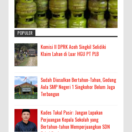
POPULER
Komisi II DPRK Aceh Singkil Selidiki
Klaim Lahan di Luar HGU PT PLB
Sudah Diusulkan Bertahun-Tahun, Gedung
Aula SMP Negeri 1 Singkohor Belum Juga
Terbangun
Kades Takal Pasir: Jangan Lupakan
Perjuangan Kepala Sekolah yang
Bertahun-tahun Memperjuangkan SDN