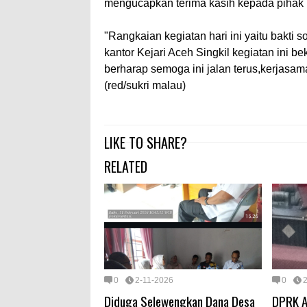
mengucapkan terima kasih kepada pihak K
"Rangkaian kegiatan hari ini yaitu bakti s
kantor Kejari Aceh Singkil kegiatan ini 
berharap semoga ini jalan terus,kerjasam
(red/sukri malau)
LIKE TO SHARE?
RELATED
0
2-11-2026
0
Diduga Selewengkan Dana Desa
DPRK A