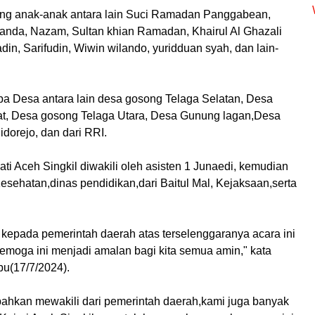
ang anak-anak antara lain Suci Ramadan Panggabean,
nanda, Nazam, Sultan khian Ramadan, Khairul Al Ghazali
in, Sarifudin, Wiwin wilando, yuridduan syah, dan lain-
pa Desa antara lain desa gosong Telaga Selatan, Desa
t, Desa gosong Telaga Utara, Desa Gunung lagan,Desa
dorejo, dan dari RRI.
pati Aceh Singkil diwakili oleh asisten 1 Junaedi, kemudian
esehatan,dinas pendidikan,dari Baitul Mal, Kejaksaan,serta
kepada pemerintah daerah atas terselenggaranya acara ini
semoga ini menjadi amalan bagi kita semua amin," kata
bu(17/7/2024).
ahkan mewakili dari pemerintah daerah,kami juga banyak