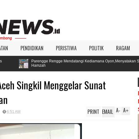
ATAN
PENDIDIKAN
PERISTIWA
POLITIK
RAGAM
engge Rengge Mendatangi Kediamana Oyon,Menyatakan Sikap Mendukung Pas
mzah
Aceh Singkil Menggelar Sunat
aan
A
A
PRINT
EMAIL
-
+
6:51 AM