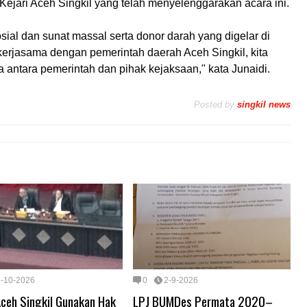
ejari Aceh Singkil yang telah menyelenggarakan acara ini.
osial dan sunat massal serta donor darah yang digelar di
bekerjasama dengan pemerintah daerah Aceh Singkil, kita
a antara pemerintah dan pihak kejaksaan," kata Junaidi.
Posted by
singkil news
2-10-2026
0
2-9-2026
ceh Singkil Gunakan Hak
LPJ BUMDes Permata 2020–