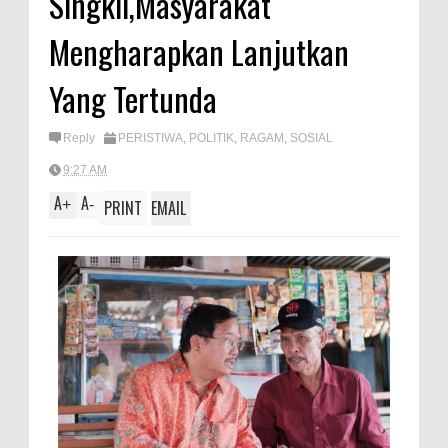
Singkil,Masyarakat
A
e
Mengharapkan Lanjutkan
p
p
Yang Tertunda
Reply
PERISTIWA
,
POLITIK
,
RAGAM
,
SOSIAL
9:27 AM
A
A
+
-
PRINT
EMAIL