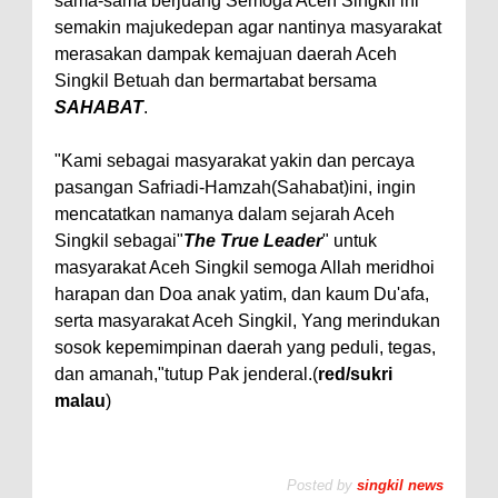
sama-sama berjuang Semoga Aceh Singkil ini
semakin majukedepan agar nantinya masyarakat
merasakan dampak kemajuan daerah Aceh
Singkil Betuah dan bermartabat bersama
SAHABAT
.
"Kami sebagai masyarakat yakin dan percaya
pasangan Safriadi-Hamzah(Sahabat)ini, ingin
mencatatkan namanya dalam sejarah Aceh
Singkil sebagai"
The True Leader
" untuk
masyarakat Aceh Singkil semoga Allah meridhoi
harapan dan Doa anak yatim, dan kaum Du'afa,
serta masyarakat Aceh Singkil, Yang merindukan
sosok kepemimpinan daerah yang peduli, tegas,
dan amanah,"tutup Pak jenderal.(
red/sukri
malau
)
Posted by
singkil news