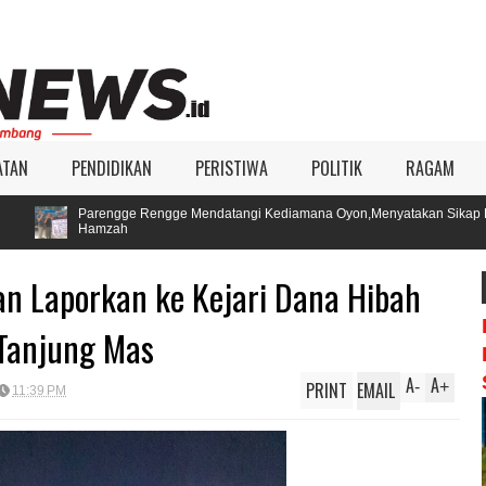
ATAN
PENDIDIKAN
PERISTIWA
POLITIK
RAGAM
engge Mendatangi Kediamana Oyon,Menyatakan Sikap Mendukung Pasangan O
n Laporkan ke Kejari Dana Hibah
 Tanjung Mas
A
A
PRINT
EMAIL
-
+
11:39 PM