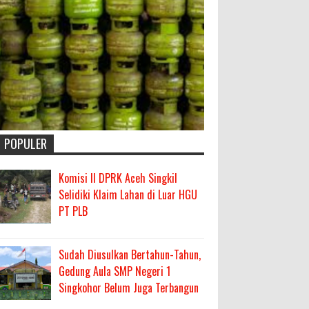
POPULER
Komisi II DPRK Aceh Singkil
Selidiki Klaim Lahan di Luar HGU
PT PLB
Sudah Diusulkan Bertahun-Tahun,
Gedung Aula SMP Negeri 1
Singkohor Belum Juga Terbangun