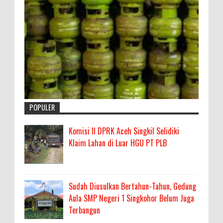
POPULER
Komisi II DPRK Aceh Singkil Selidiki
Klaim Lahan di Luar HGU PT PLB
Sudah Diusulkan Bertahun-Tahun, Gedung
Aula SMP Negeri 1 Singkohor Belum Juga
Terbangun