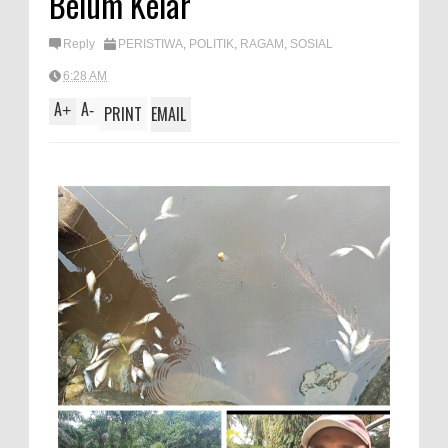
Belum Kelar
A
e
p
Reply
PERISTIWA
,
POLITIK
,
RAGAM
,
SOSIAL
p
6:28 AM
A
A
+
-
PRINT
EMAIL