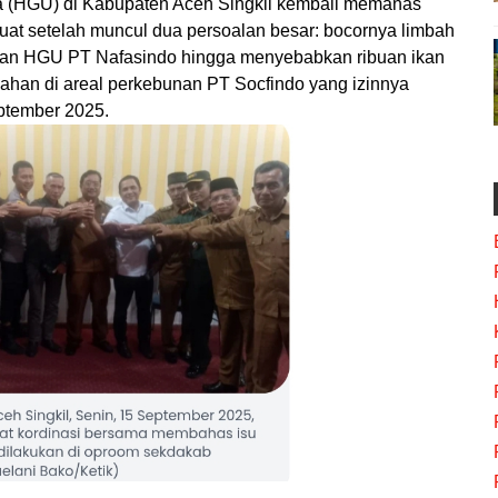
 (HGU) di Kabupaten Aceh Singkil kembali memanas
cuat setelah muncul dua persoalan besar: bocornya limbah
unan HGU PT Nafasindo hingga menyebabkan ribuan ikan
lahan di areal perkebunan PT Socfindo yang izinnya
ptember 2025.