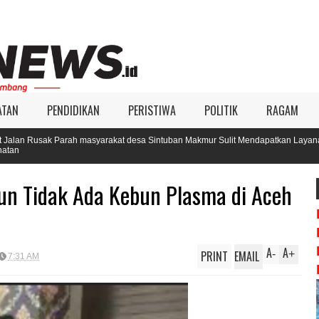
ATAN
PENDIDIKAN
PERISTIWA
POLITIK
RAGAM
masyarakat desa Sintuban Makmur Sulit Mendapatkan Layanan
KIP 
Pilk
un Tidak Ada Kebun Plasma di Aceh
A
A
PRINT
EMAIL
-
+
7:31 AM