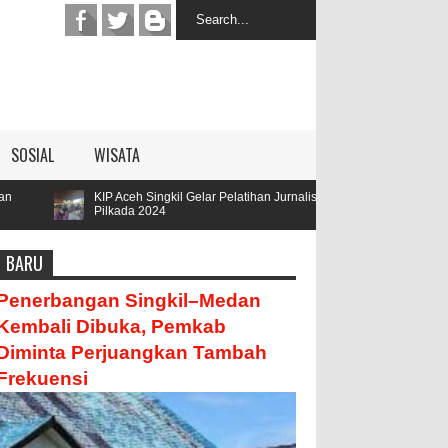
SOSIAL
WISATA
Aceh Singkil Gelar Pelatihan Jurnalis
Parengge Rengge Mendatan
ada 2024
Hamzah
BARU
Penerbangan Singkil–Medan
Kembali Dibuka, Pemkab
Diminta Perjuangkan Tambah
Frekuensi