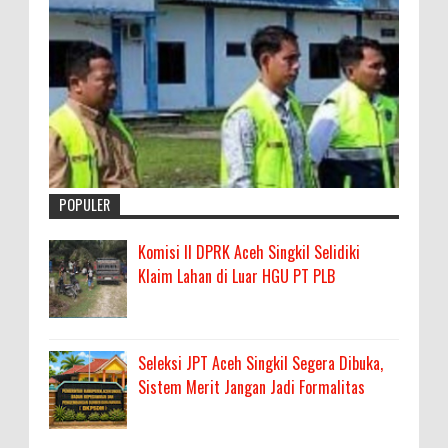
POPULER
Komisi II DPRK Aceh Singkil Selidiki
Klaim Lahan di Luar HGU PT PLB
Seleksi JPT Aceh Singkil Segera Dibuka,
Sistem Merit Jangan Jadi Formalitas