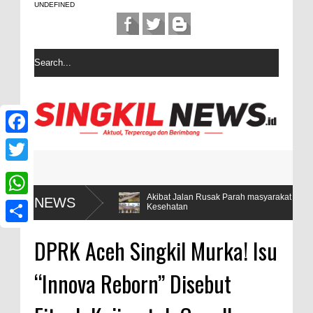
UNDEFINED
F
a
T
c
w
nya 5
Akibat Jalan Rusak Parah masyarakat desa Sintuban Makm
NEWS
W
Kesehatan
e
i
h
b
S
t
DPRK Aceh Singkil Murka! Isu
a
o
h
t
t
“Innova Reborn” Disebut
o
a
e
s
k
r
r