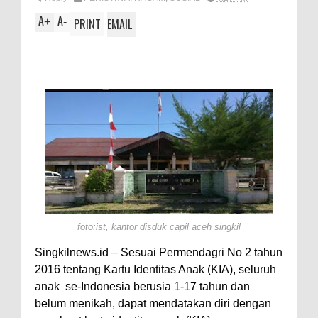
A
e
A
A
+
-
PRINT
EMAIL
p
p
foto:ist, kantor disduk capil aceh singkil
Singkilnews.id – Sesuai Permendagri No 2 tahun
2016 tentang Kartu Identitas Anak (KIA), seluruh
anak
se-Indonesia berusia 1-17 tahun dan
belum menikah, dapat mendatakan diri dengan