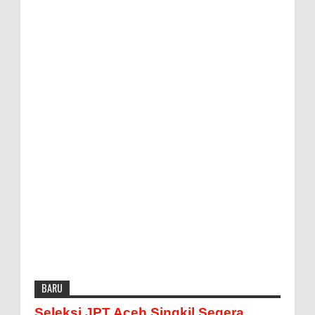
BARU
Seleksi JPT Aceh Singkil Segera