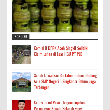
POPULER
Komisi II DPRK Aceh Singkil Selidiki
Klaim Lahan di Luar HGU PT PLB
Sudah Diusulkan Bertahun-Tahun, Gedung
Aula SMP Negeri 1 Singkohor Belum Juga
Terbangun
Kades Takal Pasir: Jangan Lupakan
Perjuangan Kepala Sekolah yang