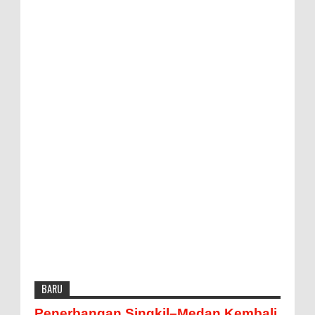
BARU
Penerbangan Singkil–Medan Kembali