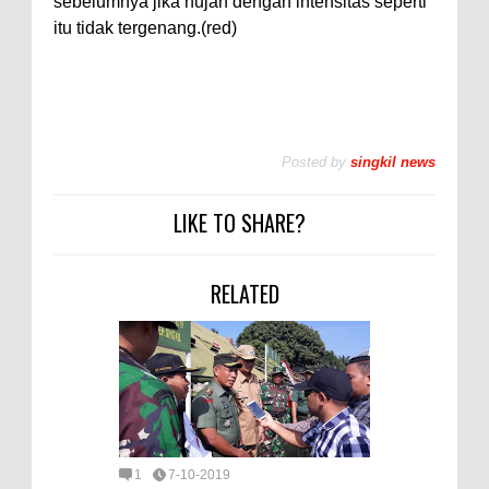
sebelumnya jika hujan dengan intensitas seperti
itu tidak tergenang.(red)
Posted by
singkil news
LIKE TO SHARE?
RELATED
1
7-10-2019