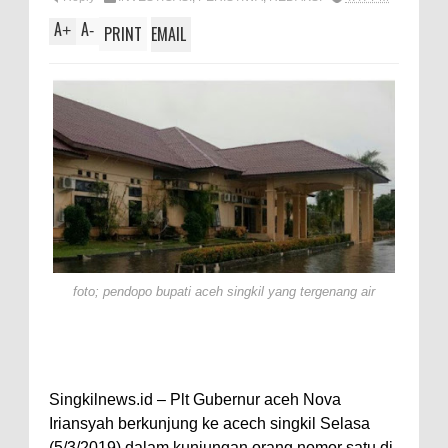
A
e
A
A
+
-
PRINT
EMAIL
p
p
foto; pendopo bupati aceh singkil yang tergenang air
Singkilnews.id – Plt Gubernur aceh Nova
Iriansyah berkunjung ke acech singkil Selasa
(5/3/2019).dalam kunjungan orang nomor satu di